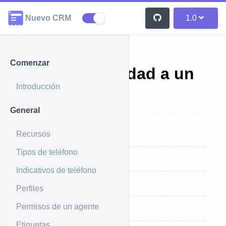
Nuevo CRM
1.0
Comenzar
Vincular entidad a un
Introducción
contacto
General
Recursos
Introducción
Tipos de teléfono
Ejemplo de uso
Indicativos de teléfono
Ejemplo de respuesta
Perfiles
Permisos de un agente
Parámetros que recibe
Etiquetas