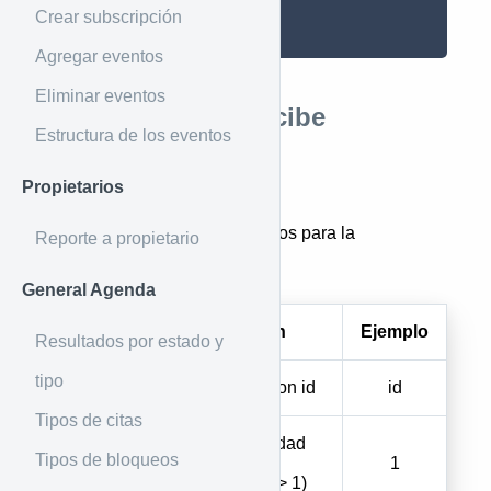
Crear subscripción
}
Agregar eventos
Eliminar eventos
Parámetros que recibe
Estructura de los eventos
Por raw (json)
Propietarios
Estos son los valores requeridos para la
Reporte a propietario
vinculación de la entidad
General Agenda
Parámetro
Descripción
Ejemplo
Resultados por estado y
tipo
entity
Enviar un json id
id
Tipos de citas
Tipo de entidad
Tipos de bloqueos
type
vinculada
1
(inmueble => 1)