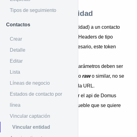
Tipos de seguimiento
Vinculación de entidad
Contactos
Para vincular un inmueble (entidad) a un contacto
debemos agregar un token en Headers de tipo
Crear
Authorization con el token necesario, este token
Detalle
deben solicitarse a Domus.
Editar
Es importante anotar que los parámetros deben ser
Lista
enviados a través de algo como
raw
o similar, no se
Líneas de negocio
deben enviar directamente en la URL.
Estados de contacto por
Previamente se debe consultar el api de Domus
línea
para obtener los datos del inmueble que se quiere
vincular.
Vincular captación
Vincular entidad
Ejemplo de uso